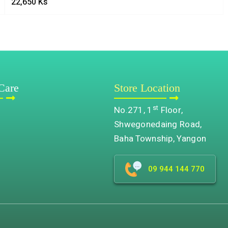
22,650
Ks
Care
Store Location
st
No.271, 1
Floor,
Shwegonedaing Road,
Baha Township, Yangon
09 944 144 770