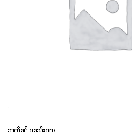
ဆက်စပ် ပစ္စည်းများ