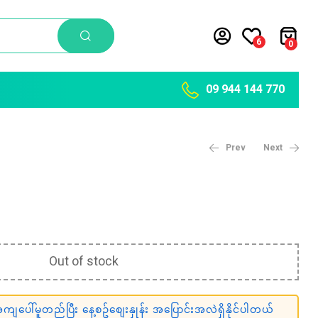
6
0
09 944 144 770
Prev
Next
1,850
Ks
51,350
Ks
Out of stock
ျပေါ်မူတည်ပြီး နေ့စဥ်စျေးနှုန်း အပြောင်းအလဲရှိနိုင်ပါတယ်