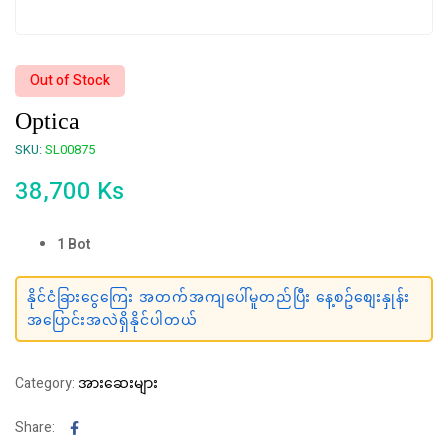
Out of Stock
Optica
SKU:
SL00875
38,700
Ks
1 Bot
နိုင်ငံခြားငွေကြေး အတက်အကျပေါ်မူတည်ပြီး နေ့စဥ်စျေးနှုန်း
အပြောင်းအလဲရှိနိုင်ပါတယ်
Category:
အားဆေးများ
Facebook
Share: