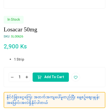
In Stock
Losacar 50mg
SKU:
SL00626
2,900
Ks
1 Strip
Add To Cart
နိုင်ငံခြားငွေကြေး အတက်အကျပေါ်မူတည်ပြီး နေ့စဥ်စျေးနှုန်း
အပြောင်းအလဲရှိနိုင်ပါတယ်