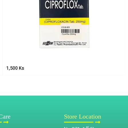
1,500
Ks
Care
Store Location
st