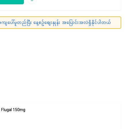
ျပေါ်မူတည်ပြီး နေ့စဥ်စျေးနှုန်း အပြောင်းအလဲရှိနိုင်ပါတယ်
Flugal 150mg