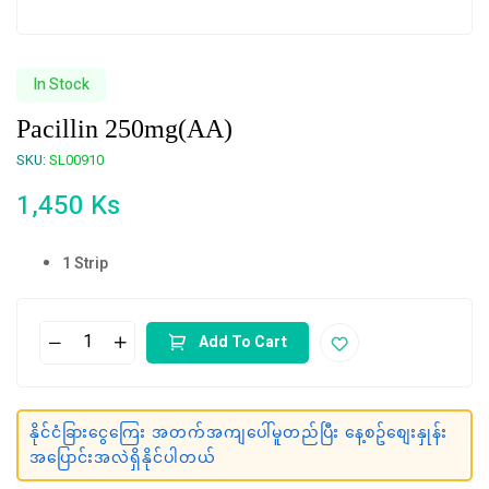
In Stock
Pacillin 250mg(AA)
SKU:
SL00910
1,450
Ks
1 Strip
Add To Cart
နိုင်ငံခြားငွေကြေး အတက်အကျပေါ်မူတည်ပြီး နေ့စဥ်စျေးနှုန်း
အပြောင်းအလဲရှိနိုင်ပါတယ်