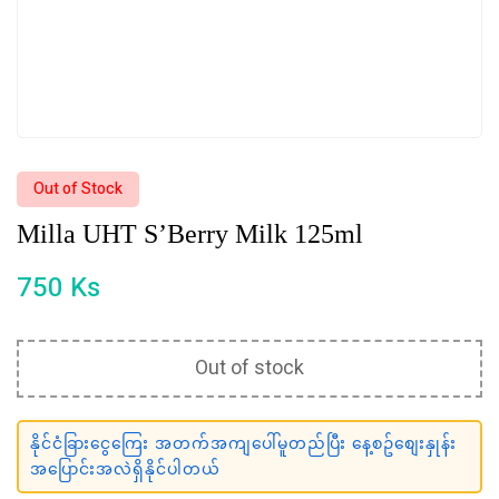
Out of Stock
Milla UHT S’Berry Milk 125ml
750
Ks
Out of stock
နိုင်ငံခြားငွေကြေး အတက်အကျပေါ်မူတည်ပြီး နေ့စဥ်စျေးနှုန်း
အပြောင်းအလဲရှိနိုင်ပါတယ်