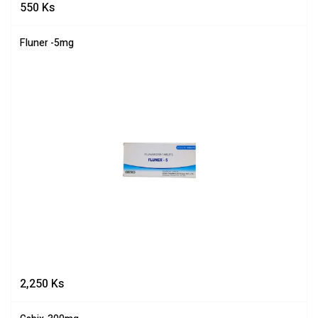
550
Ks
Fluner -5mg
2,250
Ks