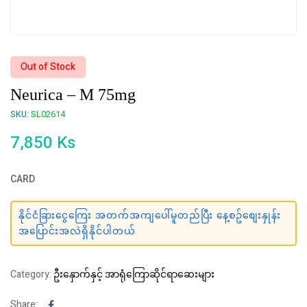
Out of Stock
Neurica – M 75mg
SKU:
SL02614
7,850
Ks
CARD
နိုင်ငံခြားငွေကြေး အတက်အကျပေါ်မူတည်ပြီး နေ့စဥ်စျေးနှုန်း
အပြောင်းအလဲရှိနိုင်ပါတယ်
Category:
ဦးနှောက်နှင့် အာရုံကြောဆိုင်ရာဆေးများ
Facebook
Share: