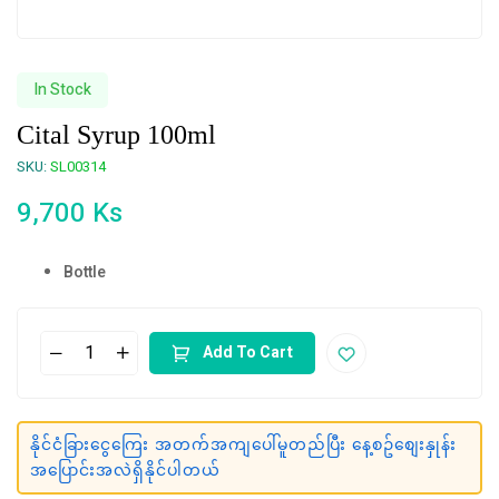
In Stock
Cital Syrup 100ml
SKU:
SL00314
9,700
Ks
Bottle
Add To Cart
နိုင်ငံခြားငွေကြေး အတက်အကျပေါ်မူတည်ပြီး နေ့စဥ်စျေးနှုန်း
အပြောင်းအလဲရှိနိုင်ပါတယ်