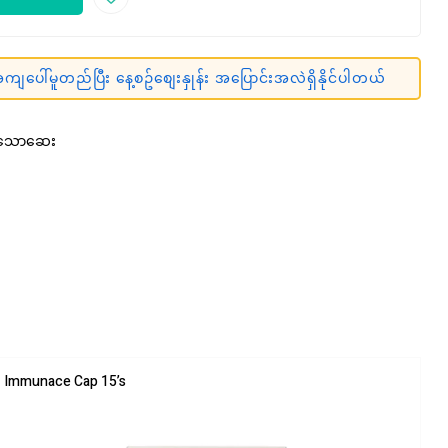
ျပေါ်မူတည်ပြီး နေ့စဥ်စျေးနှုန်း အပြောင်းအလဲရှိနိုင်ပါတယ်
ေသောဆေး
Immunace Cap 15’s