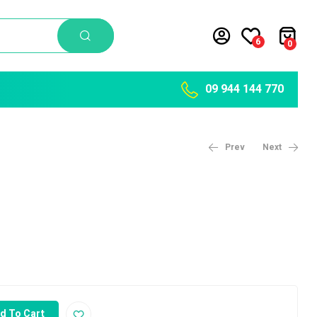
6
0
09 944 144 770
Prev
Next
7,300
Ks
2,400
Ks
d To Cart