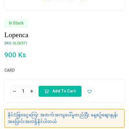
In Stock
Lopenca
SKU:
SL02571
900
Ks
CARD
Add To Cart
နိုင်ငံခြားငွေကြေး အတက်အကျပေါ်မူတည်ပြီး နေ့စဥ်စျေးနှုန်း
အပြောင်းအလဲရှိနိုင်ပါတယ်