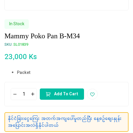
In Stock
Mammy Poko Pan B-M34
SKU:
SL01839
23,000
Ks
Packet
Add To Cart
နိုင်ငံခြားငွေကြေး အတက်အကျပေါ်မူတည်ပြီး နေ့စဥ်စျေးနှုန်း
အပြောင်းအလဲရှိနိုင်ပါတယ်