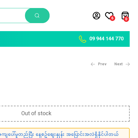
6
0
09 944 144 770
Prev
Next
10,400
6,500
Ks
Ks
Out of stock
ျပေါ်မူတည်ပြီး နေ့စဥ်စျေးနှုန်း အပြောင်းအလဲရှိနိုင်ပါတယ်