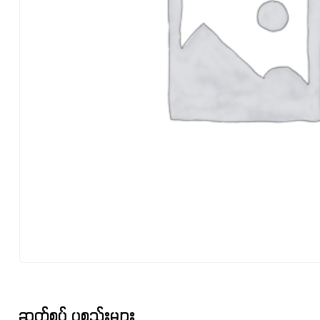
ဆက်စပ် ပစ္စည်းများ