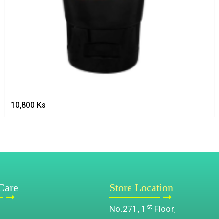
10,800
Ks
Care
Store Location
st
No.271, 1
Floor,