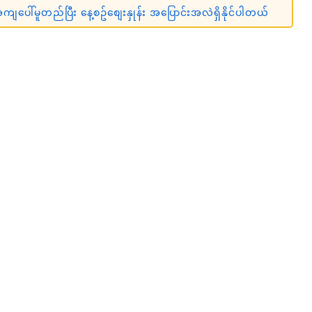
ျပေါ်မူတည်ပြီး နေ့စဥ်စျေးနှုန်း အပြောင်းအလဲရှိနိုင်ပါတယ်