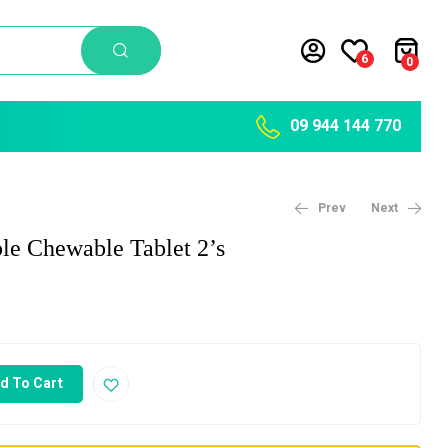
6
0
09 944 144 770
Prev
Next
le Chewable Tablet 2’s
3,050
5,300
Ks
Ks
d To Cart