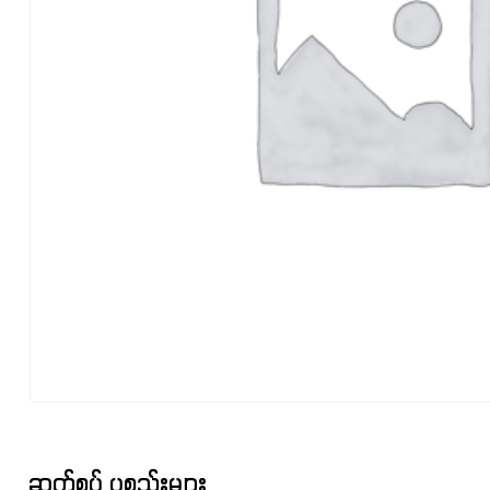
ဆက်စပ် ပစ္စည်းများ