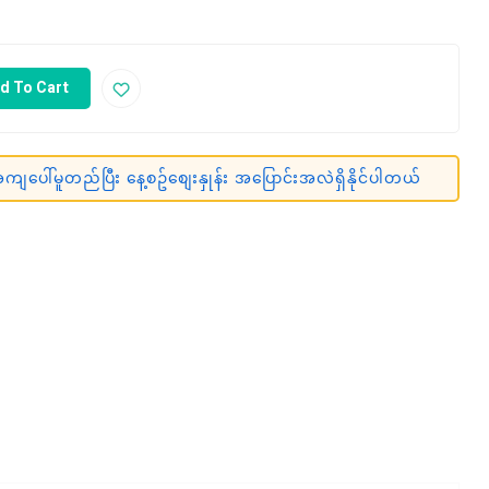
d To Cart
ျပေါ်မူတည်ပြီး နေ့စဥ်စျေးနှုန်း အပြောင်းအလဲရှိနိုင်ပါတယ်